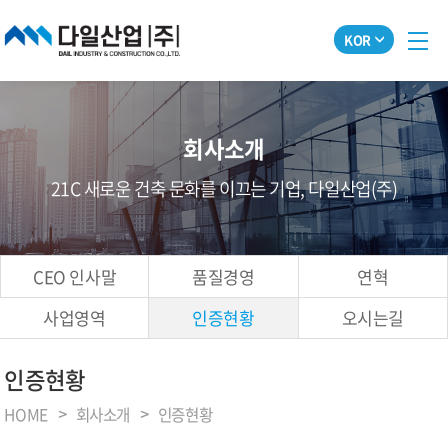
KOR
회사소개
21C 새로운 건축 문화를 이끄는 기업, 다일산업(주)
CEO 인사말
품질경영
연혁
사업영역
인증현황
오시는길
인증현황
HOME
회사소개
인증현황