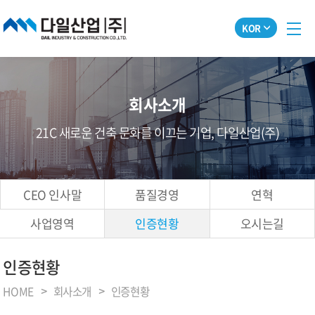
KOR
회사소개
21C 새로운 건축 문화를 이끄는 기업, 다일산업(주)
CEO 인사말
품질경영
연혁
사업영역
인증현황
오시는길
인증현황
HOME
회사소개
인증현황